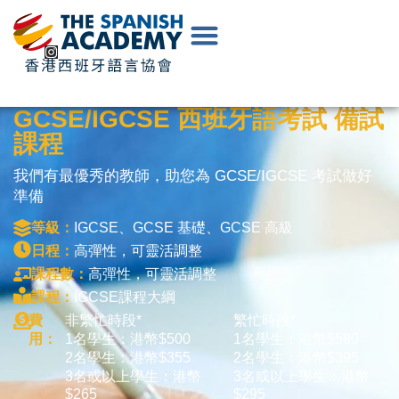
EN
|
中
文
GCSE/IGCSE 西班牙語考試 備試
課程
我們有最優秀的教師，助您為 GCSE/IGCSE 考試做好
準備
等級：
IGCSE、GCSE 基礎、GCSE 高級
日程：
高彈性，可靈活調整
課程數：
高彈性，可靈活調整
課程：
IGCSE課程大綱
費
非繁忙時段*
繁忙時段*
用：
1名學生：港幣$500
1名學生：港幣$580
2名學生：港幣$355
2名學生：港幣$395
3名或以上學生：港幣
3名或以上學生：港幣
$265
$295