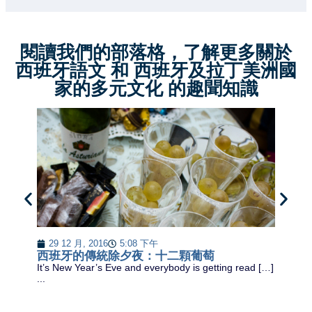
閱讀我們的部落格，了解更多關於
西班牙語文 和 西班牙及拉丁美洲國
家的多元文化 的趣聞知識
29 12 月, 2016
5:08 下午
香
西班牙的傳統除夕夜：十二顆葡萄
香
It’s New Year’s Eve and everybody is getting read […]
班
...
...